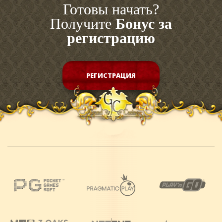
Готовы начать?
Получите
Бонус за
регистрацию
РЕГИСТРАЦИЯ