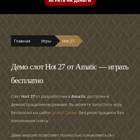
ИГРАТЬ НА ДЕНЬГИ
Главная
Игры
Hot 27
Демо слот Hot 27 от Amatic — играть
бесплатно
Слот
Hot 27
от разработчика
Amatic
доступен в
демонстрационном режиме. Вы можете запустить игру
бесплатно на сайте
Grand Casino
без регистрации и без
пополнения счёта.
Демо-версия позволяет полностью ознакомиться с