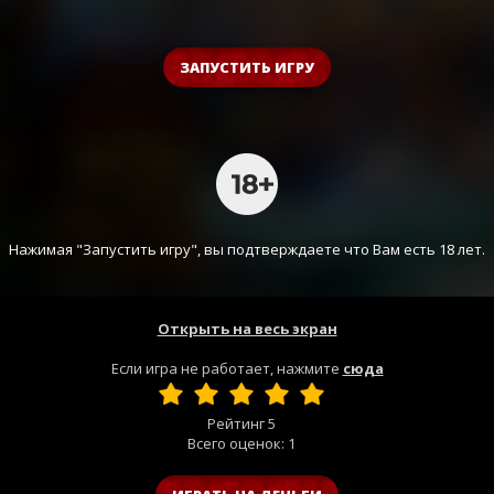
ЗАПУСТИТЬ ИГРУ
Нажимая "Запустить игру", вы подтверждаете что Вам есть 18 лет.
Открыть на весь экран
Если игра не работает, нажмите
сюда
Рейтинг
5
Всего оценок:
1