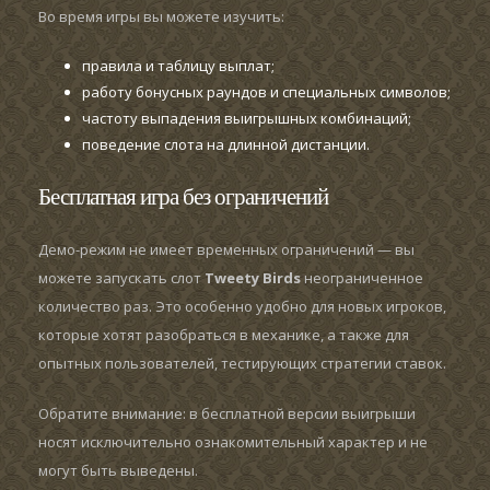
Во время игры вы можете изучить:
правила и таблицу выплат;
работу бонусных раундов и специальных символов;
частоту выпадения выигрышных комбинаций;
поведение слота на длинной дистанции.
Бесплатная игра без ограничений
Демо-режим не имеет временных ограничений — вы
можете запускать слот
Tweety Birds
неограниченное
количество раз. Это особенно удобно для новых игроков,
которые хотят разобраться в механике, а также для
опытных пользователей, тестирующих стратегии ставок.
Обратите внимание: в бесплатной версии выигрыши
носят исключительно ознакомительный характер и не
могут быть выведены.