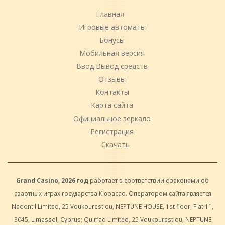
Главная
Игровые автоматы
Бонусы
Мобильная версия
Ввод Вывод средств
Отзывы
Контакты
Карта сайта
Официальное зеркало
Регистрация
Скачать
Grand Casino, 2026 год
работает в соответствии с законами об
азартных играх государства Кюрасао. Оператором сайта является
Nadontil Limited, 25 Voukourestiou, NEPTUNE HOUSE, 1st floor, Flat 11,
3045, Limassol, Cyprus; Quirfad Limited, 25 Voukourestiou, NEPTUNE