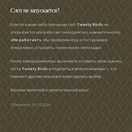
Слот не запускается?
Если по каким-либо причинам слот
Tweety Birds
не
открывается или работает некорректно, нажмите кнопку
«Не работает»
. Мы проверим игру и постараемся
оперативно устранить технические неполадки.
После завершения игры вы можете оставить свою оценку
слота
Tweety Birds
и поделиться впечатлениями — это
поможет другим пользователям сделать выбор.
Желаем приятной и увлекательной игры!
Обновлено:
03.10.2024