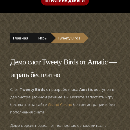
ИГРАТЬ НА ДЕНЬГИ
Главная
Игры
Tweety Birds
Демо слот Tweety Birds от Amatic —
играть бесплатно
Слот
Tweety Birds
от разработчика
Amatic
доступен в
демонстрационном режиме. Вы можете запустить игру
бесплатно на сайте
Grand Casino
без регистрации и без
пополнения счёта.
Демо-версия позволяет полностью ознакомиться с