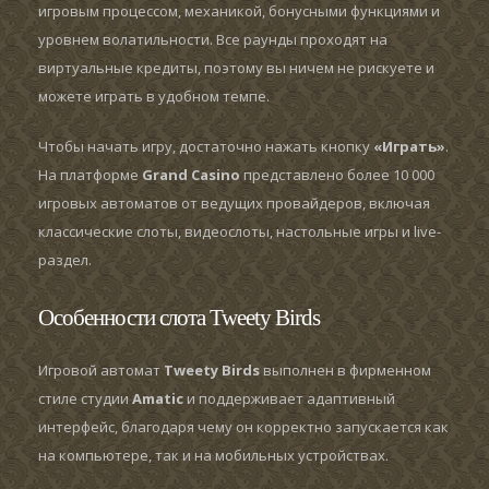
игровым процессом, механикой, бонусными функциями и
уровнем волатильности. Все раунды проходят на
виртуальные кредиты, поэтому вы ничем не рискуете и
можете играть в удобном темпе.
Чтобы начать игру, достаточно нажать кнопку
«Играть»
.
На платформе
Grand Casino
представлено более 10 000
игровых автоматов от ведущих провайдеров, включая
классические слоты, видеослоты, настольные игры и live-
раздел.
Особенности слота Tweety Birds
Игровой автомат
Tweety Birds
выполнен в фирменном
стиле студии
Amatic
и поддерживает адаптивный
интерфейс, благодаря чему он корректно запускается как
на компьютере, так и на мобильных устройствах.