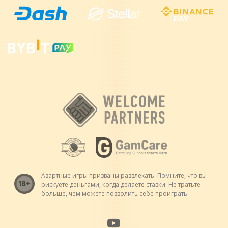
Азартные игры призваны развлекать. Помните, что вы
рискуете деньгами, когда делаете ставки. Не тратьте
больше, чем можете позволить себе проиграть.