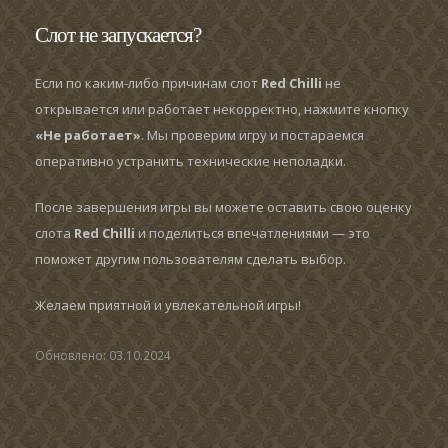
Слот не запускается?
Если по каким-либо причинам слот
Red Chilli
не
открывается или работает некорректно, нажмите кнопку
«Не работает»
. Мы проверим игру и постараемся
оперативно устранить технические неполадки.
После завершения игры вы можете оставить свою оценку
слота
Red Chilli
и поделиться впечатлениями — это
поможет другим пользователям сделать выбор.
Желаем приятной и увлекательной игры!
Обновлено:
03.10.2024