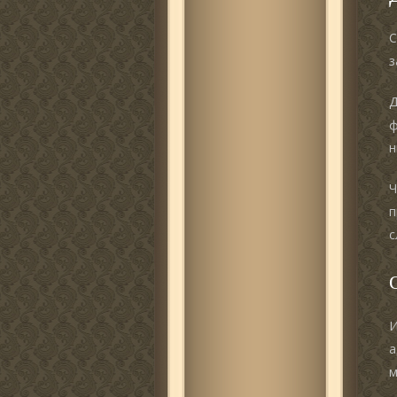
з
Д
ф
н
Ч
п
с
И
а
м