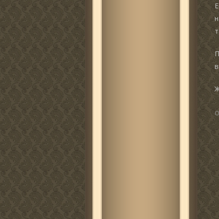
Е
н
т
П
в
Ж
О