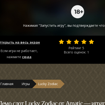
Нажимая "Запустить игру", вы подтверждаете что 
Открыть на весь экран
Рейтинг
5
Если игра не работает,
Всего оценок:
1
нажмите
сюда
Главная
Игры
Lucky Zodiac
Демо слот Lucky Zodiac от Amatic — играт