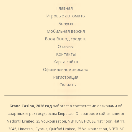
Главная
Игровые автоматы
Бонусы
Мобильная версия
Ввод Вывод средств
Отзывы
Контакты
Карта сайта
Официальное зеркало
Регистрация
Скачать
Grand Casino, 2026 год
работает в соответствии с законами об
азартных играх государства Кюрасао. Оператором сайта является
Nadontil Limited, 25 Voukourestiou, NEPTUNE HOUSE, 1st floor, Flat 11,
3045, Limassol, Cyprus; Quirfad Limited, 25 Voukourestiou, NEPTUNE