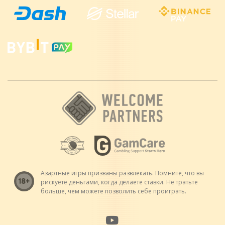
Азартные игры призваны развлекать. Помните, что вы
рискуете деньгами, когда делаете ставки. Не тратьте
больше, чем можете позволить себе проиграть.