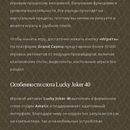
игровым процессом, механикой, бонусными функциями и
уровнем волатильности. Все раунды проходят на
виртуальные кредиты, поэтому вы ничем не рискуете и
можете играть в удобном темпе.
Чтобы начать игру, достаточно нажать кнопку
«Играть»
.
На платформе
Grand Casino
представлено более 10 000
игровых автоматов от ведущих провайдеров, включая
классические слоты, видеослоты, настольные игры и live-
раздел.
Особенности слота Lucky Joker 40
Игровой автомат
Lucky Joker 40
выполнен в фирменном
стиле студии
Amatic
и поддерживает адаптивный
интерфейс, благодаря чему он корректно запускается как
на компьютере, так и на мобильных устройствах.