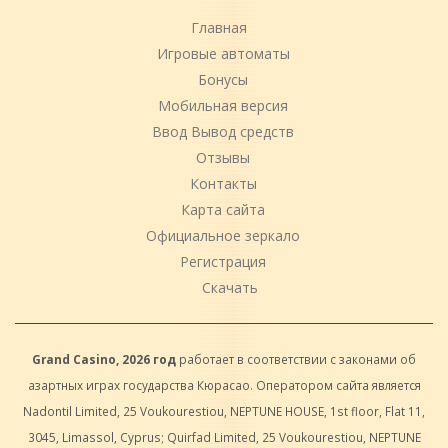
Главная
Игровые автоматы
Бонусы
Мобильная версия
Ввод Вывод средств
Отзывы
Контакты
Карта сайта
Официальное зеркало
Регистрация
Скачать
Grand Casino, 2026 год
работает в соответствии с законами об
азартных играх государства Кюрасао. Оператором сайта является
Nadontil Limited, 25 Voukourestiou, NEPTUNE HOUSE, 1st floor, Flat 11,
3045, Limassol, Cyprus; Quirfad Limited, 25 Voukourestiou, NEPTUNE