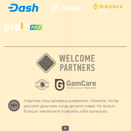
Азартные игры призваны развлекать. Помните, что вы
рискуете деньгами, когда делаете ставки. Не тратьте
больше, чем можете позволить себе проиграть.