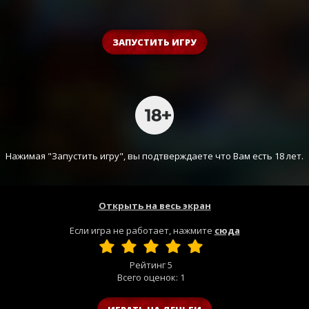
ЗАПУСТИТЬ ИГРУ
Нажимая "Запустить игру", вы подтверждаете что Вам есть 18 лет.
Открыть на весь экран
Если игра не работает, нажмите
сюда
Рейтинг
5
Всего оценок:
1