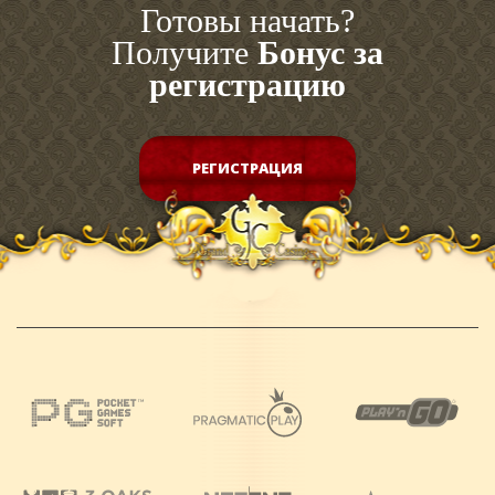
Готовы начать?
Получите
Бонус за
регистрацию
РЕГИСТРАЦИЯ