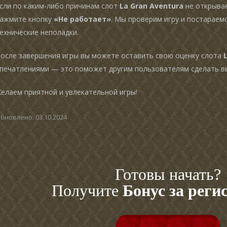
сли по каким-либо причинам слот
La Gran Aventura
не открывае
ажмите кнопку
«Не работает»
. Мы проверим игру и постараем
ехнические неполадки.
осле завершения игры вы можете оставить свою оценку слота
печатлениями — это поможет другим пользователям сделать в
елаем приятной и увлекательной игры!
бновлено:
03.10.2024
Готовы начать?
Получите
Бонус за рег