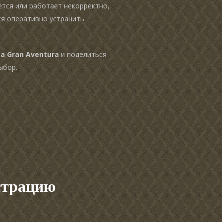
тся или работает некорректно,
ся оперативно устранить
La Gran Aventura
и поделиться
ыбор.
истрацию