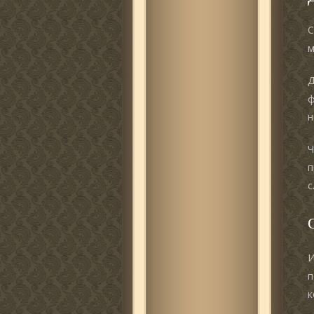
м
Д
ф
н
Ч
п
с
И
п
к