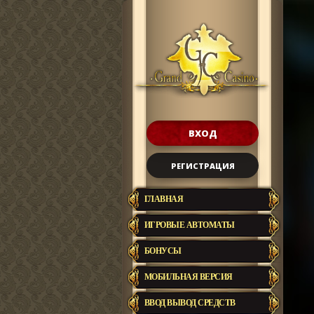
ВХОД
РЕГИСТРАЦИЯ
ГЛАВНАЯ
ИГРОВЫЕ АВТОМАТЫ
БОНУСЫ
МОБИЛЬНАЯ ВЕРСИЯ
ВВОД ВЫВОД СРЕДСТВ