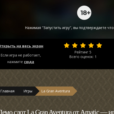
Нажимая "Запустить игру", вы подтверждаете что 
Открыть на весь экран
Рейтинг
5
Если игра не работает,
Всего оценок:
1
нажмите
сюда
Главная
Игры
La Gran Aventura
Демо слот La Gran Aventura от Amatic — и