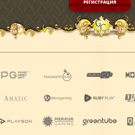
РЕГИСТРАЦИЯ