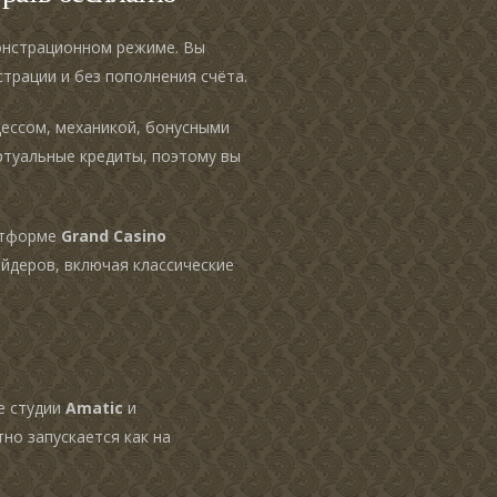
онстрационном режиме. Вы
страции и без пополнения счёта.
ессом, механикой, бонусными
ртуальные кредиты, поэтому вы
атформе
Grand Casino
йдеров, включая классические
е студии
Amatic
и
но запускается как на