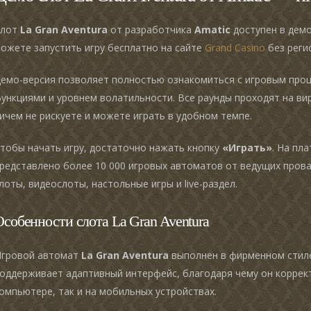
Слот
La Gran Aventura
от разработчика
Amatic
доступен в дем
ожете запустить игру бесплатно на сайте
Grand Casino
без реги
емо-версия позволяет полностью ознакомиться с игровым проц
ункциями и уровнем волатильности. Все раунды проходят на ви
ичем не рискуете и можете играть в удобном темпе.
тобы начать игру, достаточно нажать кнопку
«Играть»
. На пл
редставлено более 10 000 игровых автоматов от ведущих прова
лоты, видеослоты, настольные игры и live-раздел.
Особенности слота La Gran Aventura
гровой автомат
La Gran Aventura
выполнен в фирменном стил
оддерживает адаптивный интерфейс, благодаря чему он коррект
омпьютере, так и на мобильных устройствах.