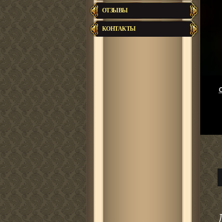
ОТЗЫВЫ
КОНТАКТЫ