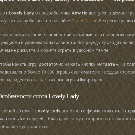
Слот
Lovely Lady
от разработчика
Amatic
доступен в демонстр
апустить игру бесплатно на сайте
Grand Casino
без регистрации 
емо-версия позволяет полностью ознакомиться с игровым проц
ункциями и уровнем волатильности. Все раунды проходят на ви
ичем не рискуете и можете играть в удобном темпе.
тобы начать игру, достаточно нажать кнопку
«Играть»
. На пл
редставлено более 10 000 игровых автоматов от ведущих прова
лоты, видеослоты, настольные игры и live-раздел.
Особенности слота Lovely Lady
гровой автомат
Lovely Lady
выполнен в фирменном стиле сту
даптивный интерфейс, благодаря чему он корректно запускается
обильных устройствах.