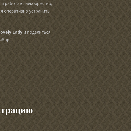
ли работает некорректно,
ся оперативно устранить
Lovely Lady
и поделиться
ыбор.
истрацию