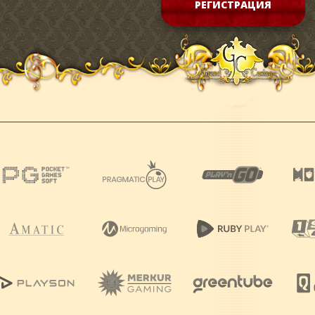
РЕГИСТРАЦИЯ