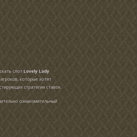
скать слот
Lovely Lady
 игроков, которые хотят
стирующих стратегии ставок.
ючительно ознакомительный