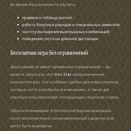
Во время игры вы можете изучить:
правила и таблицу выплат;
работу бонусных раундов и специальных символов;
частоту выпадения выигрышных комбинаций;
поведение слота на длинной дистанции.
Бесплатная игра без ограничений
Демо-режим не имеет временных ограничений — вы
можете запускать слот
Hot Star
неограниченное
количество раз. Это особенно удобно для новых игроков,
которые хотят разобраться в механике, а также для
опытных пользователей, тестирующих стратегии ставок.
Обратите внимание: в бесплатной версии выигрыши
носят исключительно ознакомительный характер и не
могут быть выведены.