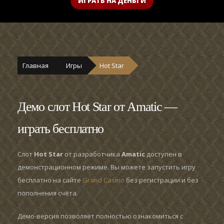
ИГРАТЬ НА ДЕНЬГИ
Главная
Игры
Hot Star
Демо слот Hot Star от Amatic —
играть бесплатно
Слот
Hot Star
от разработчика
Amatic
доступен в
демонстрационном режиме. Вы можете запустить игру
бесплатно на сайте
Grand Casino
без регистрации и без
пополнения счёта.
Демо-версия позволяет полностью ознакомиться с