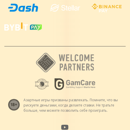
Азартные игры призваны развлекать. Помните, что вы
рискуете деньгами, когда делаете ставки. Не тратьте
больше, чем можете позволить себе проиграть.