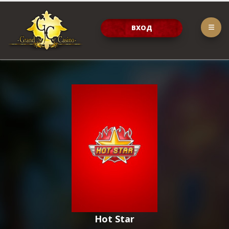
ВХОД
Hot Star