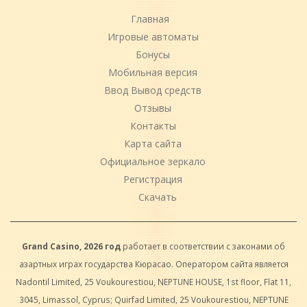
Главная
Игровые автоматы
Бонусы
Мобильная версия
Ввод Вывод средств
Отзывы
Контакты
Карта сайта
Официальное зеркало
Регистрация
Скачать
Grand Casino, 2026 год
работает в соответствии с законами об
азартных играх государства Кюрасао. Оператором сайта является
Nadontil Limited, 25 Voukourestiou, NEPTUNE HOUSE, 1st floor, Flat 11,
3045, Limassol, Cyprus; Quirfad Limited, 25 Voukourestiou, NEPTUNE