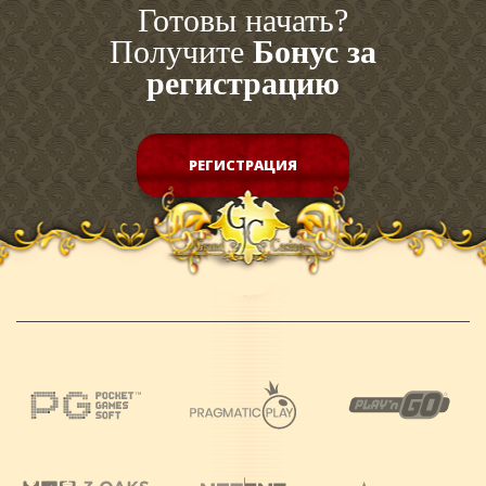
Готовы начать?
Получите
Бонус за
регистрацию
РЕГИСТРАЦИЯ