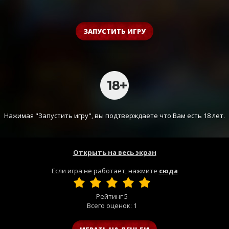
ЗАПУСТИТЬ ИГРУ
Нажимая "Запустить игру", вы подтверждаете что Вам есть 18 лет.
Открыть на весь экран
Если игра не работает, нажмите
сюда
Рейтинг
5
Всего оценок:
1