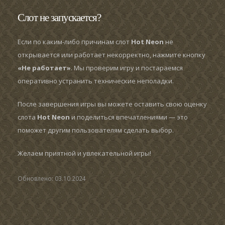
Слот не запускается?
Если по каким-либо причинам слот
Hot Neon
не
открывается или работает некорректно, нажмите кнопку
«Не работает»
. Мы проверим игру и постараемся
оперативно устранить технические неполадки.
После завершения игры вы можете оставить свою оценку
слота
Hot Neon
и поделиться впечатлениями — это
поможет другим пользователям сделать выбор.
Желаем приятной и увлекательной игры!
Обновлено:
03.10.2024