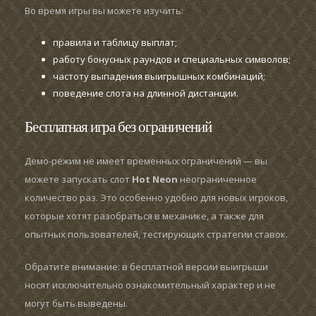
Во время игры вы можете изучить:
правила и таблицу выплат;
работу бонусных раундов и специальных символов;
частоту выпадения выигрышных комбинаций;
поведение слота на длинной дистанции.
Бесплатная игра без ограничений
Демо-режим не имеет временных ограничений — вы
можете запускать слот
Hot Neon
неограниченное
количество раз. Это особенно удобно для новых игроков,
которые хотят разобраться в механике, а также для
опытных пользователей, тестирующих стратегии ставок.
Обратите внимание: в бесплатной версии выигрыши
носят исключительно ознакомительный характер и не
могут быть выведены.