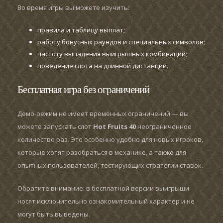
Во время игры вы можете изучить:
правила и таблицу выплат;
работу бонусных раундов и специальных символов;
частоту выпадения выигрышных комбинаций;
поведение слота на длинной дистанции.
Бесплатная игра без ограничений
Демо-режим не имеет временных ограничений — вы
можете запускать слот
Hot Fruits 40
неограниченное
количество раз. Это особенно удобно для новых игроков,
которые хотят разобраться в механике, а также для
опытных пользователей, тестирующих стратегии ставок.
Обратите внимание: в бесплатной версии выигрыши
носят исключительно ознакомительный характер и не
могут быть выведены.