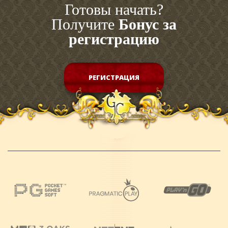
Готовы начать?
Получите
Бонус за
регистрацию
РЕГИСТРАЦИЯ