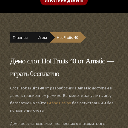
ИГРАТЬ НА ДЕНЬГИ
Главная
Игры
Hot Fruits 40
Демо слот Hot Fruits 40 от Amatic —
играть бесплатно
Слот
Hot Fruits 40
от разработчика
Amatic
доступен в
демонстрационном режиме. Вы можете запустить игру
бесплатно на сайте
Grand Casino
без регистрации и без
пополнения счёта.
Демо-версия позволяет полностью ознакомиться с