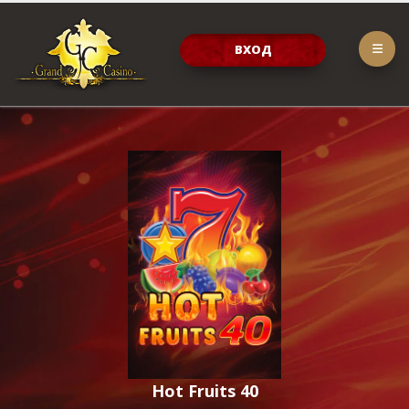
ВХОД
Hot Fruits 40