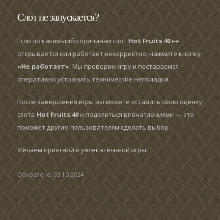
Слот не запускается?
Если по каким-либо причинам слот
Hot Fruits 40
не
открывается или работает некорректно, нажмите кнопку
«Не работает»
. Мы проверим игру и постараемся
оперативно устранить технические неполадки.
После завершения игры вы можете оставить свою оценку
слота
Hot Fruits 40
и поделиться впечатлениями — это
поможет другим пользователям сделать выбор.
Желаем приятной и увлекательной игры!
Обновлено:
03.10.2024