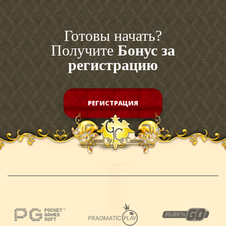
Готовы начать?
Получите
Бонус за
регистрацию
РЕГИСТРАЦИЯ