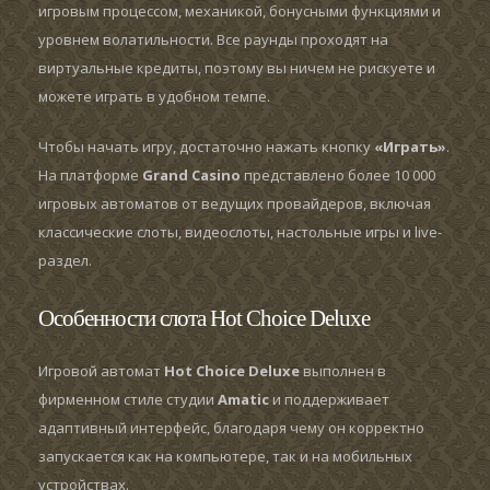
игровым процессом, механикой, бонусными функциями и
уровнем волатильности. Все раунды проходят на
виртуальные кредиты, поэтому вы ничем не рискуете и
можете играть в удобном темпе.
Чтобы начать игру, достаточно нажать кнопку
«Играть»
.
На платформе
Grand Casino
представлено более 10 000
игровых автоматов от ведущих провайдеров, включая
классические слоты, видеослоты, настольные игры и live-
раздел.
Особенности слота Hot Choice Deluxe
Игровой автомат
Hot Choice Deluxe
выполнен в
фирменном стиле студии
Amatic
и поддерживает
адаптивный интерфейс, благодаря чему он корректно
запускается как на компьютере, так и на мобильных
устройствах.