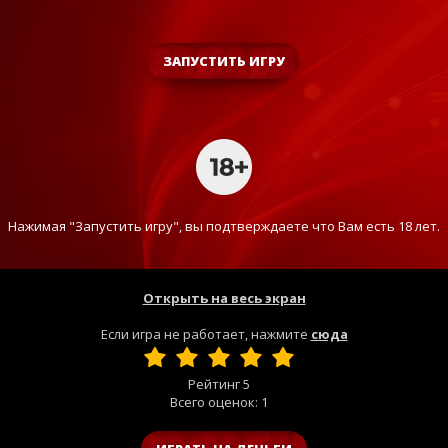
ЗАПУСТИТЬ ИГРУ
Нажимая "Запустить игру", вы подтверждаете что Вам есть 18 лет.
Открыть на весь экран
Если игра не работает, нажмите
сюда
Рейтинг
5
Всего оценок:
1