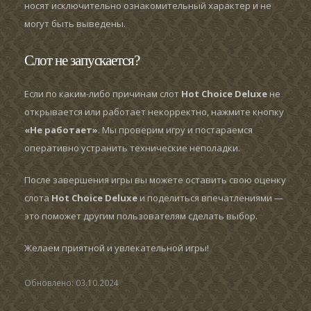
носят исключительно ознакомительный характер и не
могут быть выведены.
Слот не запускается?
Если по каким-либо причинам слот
Hot Choice Deluxe
не
открывается или работает некорректно, нажмите кнопку
«Не работает»
. Мы проверим игру и постараемся
оперативно устранить технические неполадки.
После завершения игры вы можете оставить свою оценку
слота
Hot Choice Deluxe
и поделиться впечатлениями —
это поможет другим пользователям сделать выбор.
Желаем приятной и увлекательной игры!
Обновлено:
03.10.2024