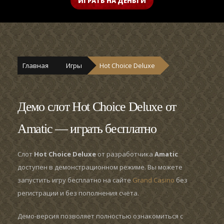
ИГРАТЬ НА ДЕНЬГИ
Главная
Игры
Hot Choice Deluxe
Демо слот Hot Choice Deluxe от
Amatic — играть бесплатно
Слот
Hot Choice Deluxe
от разработчика
Amatic
доступен в демонстрационном режиме. Вы можете
запустить игру бесплатно на сайте
Grand Casino
без
регистрации и без пополнения счёта.
Демо-версия позволяет полностью ознакомиться с