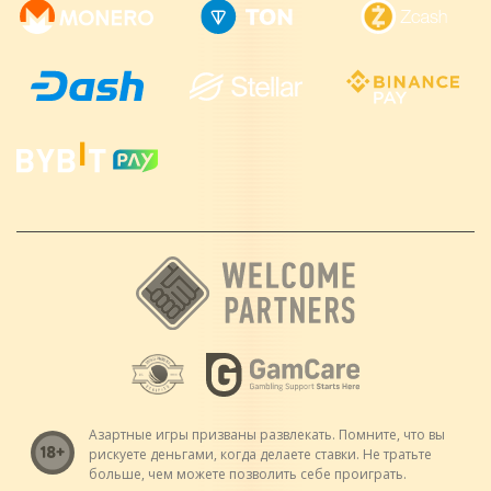
Азартные игры призваны развлекать. Помните, что вы
рискуете деньгами, когда делаете ставки. Не тратьте
больше, чем можете позволить себе проиграть.