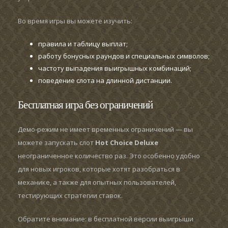
Во время игры вы можете изучить:
правила и таблицу выплат;
работу бонусных раундов и специальных символов;
частоту выпадения выигрышных комбинаций;
поведение слота на длинной дистанции.
Бесплатная игра без ограничений
Демо-режим не имеет временных ограничений — вы
можете запускать слот
Hot Choice Deluxe
неограниченное количество раз. Это особенно удобно
для новых игроков, которые хотят разобраться в
механике, а также для опытных пользователей,
тестирующих стратегии ставок.
Обратите внимание: в бесплатной версии выигрыши