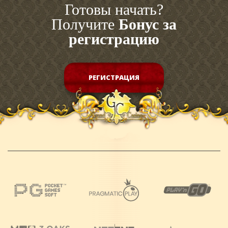
Готовы начать?
Получите
Бонус за
регистрацию
РЕГИСТРАЦИЯ