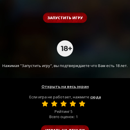
ЗАПУСТИТЬ ИГРУ
Нажимая "Запустить игру", вы подтверждаете что Вам есть 18 лет.
Открыть на весь экран
Если игра не работает, нажмите
сюда
Рейтинг
5
Всего оценок:
1