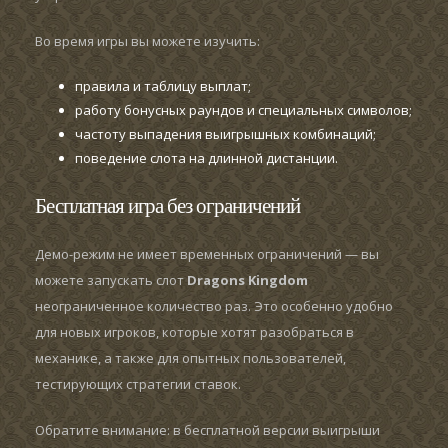
Во время игры вы можете изучить:
правила и таблицу выплат;
работу бонусных раундов и специальных символов;
частоту выпадения выигрышных комбинаций;
поведение слота на длинной дистанции.
Бесплатная игра без ограничений
Демо-режим не имеет временных ограничений — вы
можете запускать слот
Dragons Kingdom
неограниченное количество раз. Это особенно удобно
для новых игроков, которые хотят разобраться в
механике, а также для опытных пользователей,
тестирующих стратегии ставок.
Обратите внимание: в бесплатной версии выигрыши