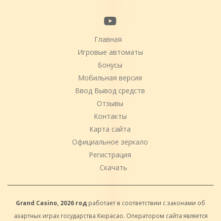
Главная
Игровые автоматы
Бонусы
Мобильная версия
Ввод Вывод средств
Отзывы
Контакты
Карта сайта
Официальное зеркало
Регистрация
Скачать
Grand Casino, 2026 год
работает в соответствии с законами об
азартных играх государства Кюрасао. Оператором сайта является