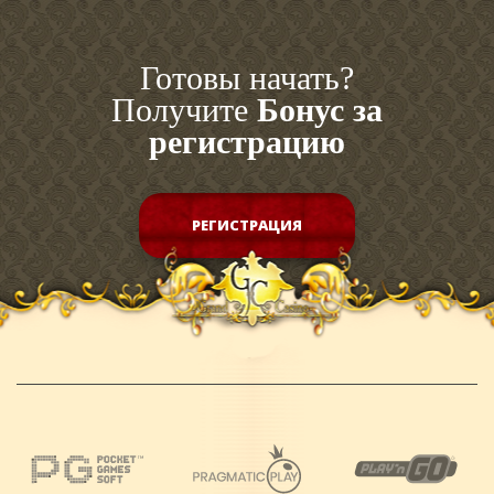
Готовы начать?
Получите
Бонус за
регистрацию
РЕГИСТРАЦИЯ