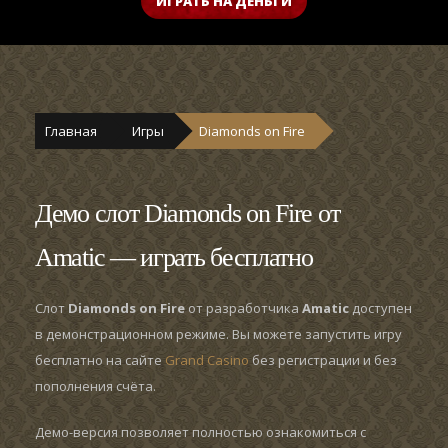
ИГРАТЬ НА ДЕНЬГИ
Главная
Игры
Diamonds on Fire
Демо слот Diamonds on Fire от
Amatic — играть бесплатно
Слот
Diamonds on Fire
от разработчика
Amatic
доступен
в демонстрационном режиме. Вы можете запустить игру
бесплатно на сайте
Grand Casino
без регистрации и без
пополнения счёта.
Демо-версия позволяет полностью ознакомиться с