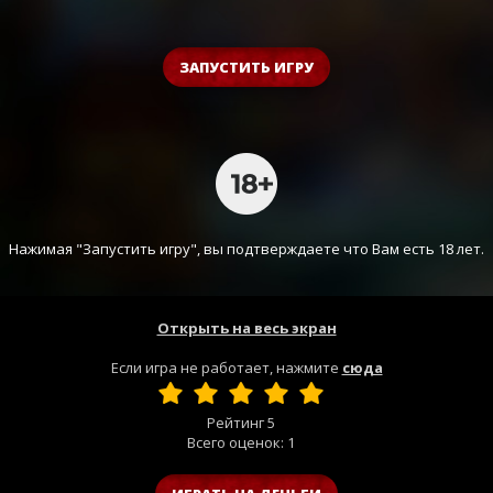
ЗАПУСТИТЬ ИГРУ
Нажимая "Запустить игру", вы подтверждаете что Вам есть 18 лет.
Открыть на весь экран
Если игра не работает, нажмите
сюда
Рейтинг
5
Всего оценок:
1