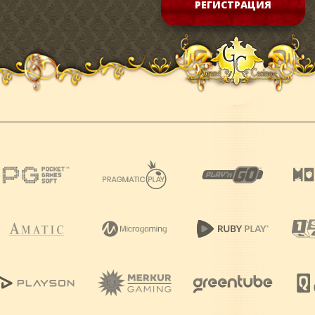
РЕГИСТРАЦИЯ