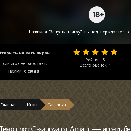
Нажимая "Запустить игру", вы подтверждаете что 
Открыть на весь экран
Рейтинг
5
Если игра не работает,
Всего оценок:
1
нажмите
сюда
Главная
Игры
Casanova
Демо слот Casanova от Amatic — играть б