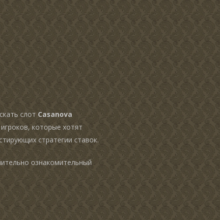
скать слот
Casanova
 игроков, которые хотят
стирующих стратегии ставок.
ючительно ознакомительный