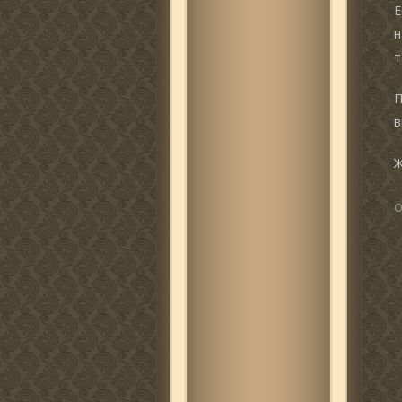
Е
н
т
П
в
Ж
О