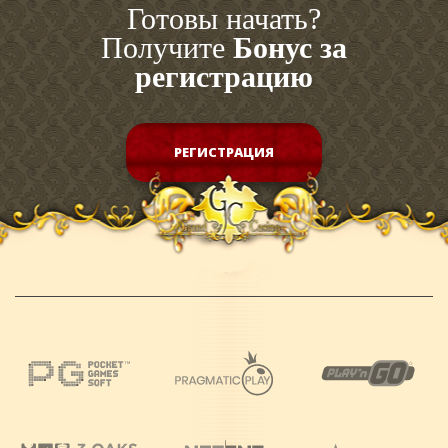
Готовы начать?
Получите
Бонус за
регистрацию
РЕГИСТРАЦИЯ