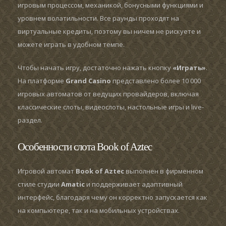
игровым процессом, механикой, бонусными функциями и
уровнем волатильности. Все раунды проходят на
виртуальные кредиты, поэтому вы ничем не рискуете и
можете играть в удобном темпе.
Чтобы начать игру, достаточно нажать кнопку
«Играть»
.
На платформе
Grand Casino
представлено более 10 000
игровых автоматов от ведущих провайдеров, включая
классические слоты, видеослоты, настольные игры и live-
раздел.
Особенности слота Book of Aztec
Игровой автомат
Book of Aztec
выполнен в фирменном
стиле студии
Amatic
и поддерживает адаптивный
интерфейс, благодаря чему он корректно запускается как
на компьютере, так и на мобильных устройствах.