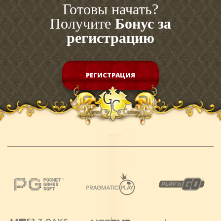
Готовы начать?
Получите
Бонус за
регистрацию
РЕГИСТРАЦИЯ