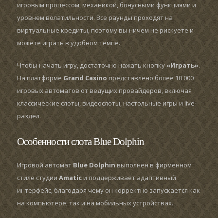
игровым процессом, механикой, бонусными функциями и
уровнем волатильности. Все раунды проходят на
виртуальные кредиты, поэтому вы ничем не рискуете и
можете играть в удобном темпе.
Чтобы начать игру, достаточно нажать кнопку
«Играть»
.
На платформе
Grand Casino
представлено более 10 000
игровых автоматов от ведущих провайдеров, включая
классические слоты, видеослоты, настольные игры и live-
раздел.
Особенности слота Blue Dolphin
Игровой автомат
Blue Dolphin
выполнен в фирменном
стиле студии
Amatic
и поддерживает адаптивный
интерфейс, благодаря чему он корректно запускается как
на компьютере, так и на мобильных устройствах.