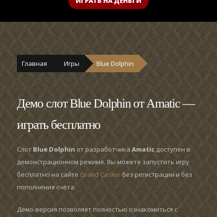
ИГРАТЬ НА ДЕНЬГИ
Главная
Игры
Blue Dolphin
Демо слот Blue Dolphin от Amatic —
играть бесплатно
Слот
Blue Dolphin
от разработчика
Amatic
доступен в
демонстрационном режиме. Вы можете запустить игру
бесплатно на сайте
Grand Casino
без регистрации и без
пополнения счёта.
Демо-версия позволяет полностью ознакомиться с