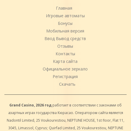
Главная
Игровые автоматы
Бонусы
Мобильная версия
Ввод Вывод средств
Отзывы
Контакты
Карта сайта
Официальное зеркало
Регистрация
Скачать
Grand Casino, 2026 год
работает в соответствии с законами об
азартных играх государства Кюрасао. Оператором сайта является
Nadontil Limited, 25 Voukourestiou, NEPTUNE HOUSE, 1st floor, Flat 11,
3045, Limassol, Cyprus; Quirfad Limited, 25 Voukourestiou, NEPTUNE