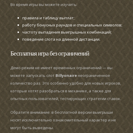
Во время игры вы можете изучить:
правила и таблицу выплат;
работу бонусных раундов и специальных символов;
частоту выпадения выигрышных комбинаций;
поведение слота на длинной дистанции.
Бесплатная игра без ограничений
Демо-режим не имеет временных ограничений — вы
можете запускать слот
Billyonaire
неограниченное
количество раз. Это особенно удобно для новых игроков,
которые хотят разобраться в механике, а также для
опытных пользователей, тестирующих стратегии ставок.
Обратите внимание: в бесплатной версии выигрыши
носят исключительно ознакомительный характер и не
могут быть выведены.