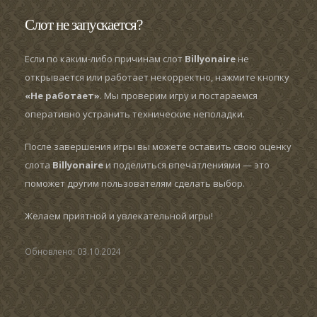
Слот не запускается?
Если по каким-либо причинам слот
Billyonaire
не
открывается или работает некорректно, нажмите кнопку
«Не работает»
. Мы проверим игру и постараемся
оперативно устранить технические неполадки.
После завершения игры вы можете оставить свою оценку
слота
Billyonaire
и поделиться впечатлениями — это
поможет другим пользователям сделать выбор.
Желаем приятной и увлекательной игры!
Обновлено:
03.10.2024