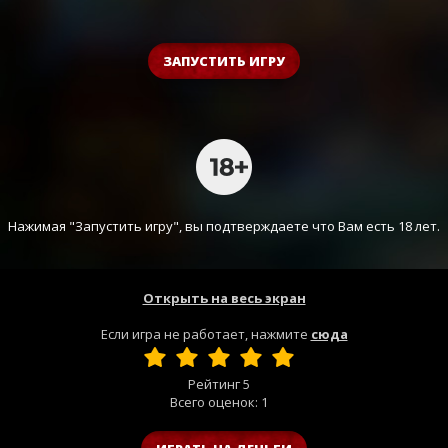
ЗАПУСТИТЬ ИГРУ
Нажимая "Запустить игру", вы подтверждаете что Вам есть 18 лет.
Открыть на весь экран
Если игра не работает, нажмите
сюда
Рейтинг
5
Всего оценок:
1