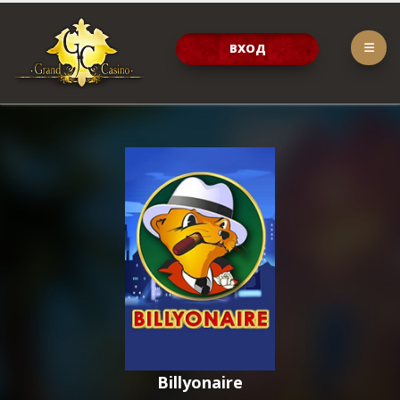
ВХОД
Billyonaire