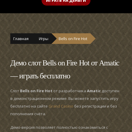
ИГРАТЬ НА ДЕНЬГИ
Главная
Игры
Bells on Fire Hot
Демо слот Bells on Fire Hot от Amatic
— играть бесплатно
Слот
Bells on Fire Hot
от разработчика
Amatic
доступен
в демонстрационном режиме. Вы можете запустить игру
бесплатно на сайте
Grand Casino
без регистрации и без
пополнения счёта.
Демо-версия позволяет полностью ознакомиться с