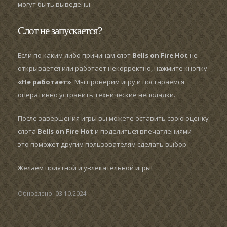
могут быть выведены.
Слот не запускается?
Если по каким-либо причинам слот
Bells on Fire Hot
не
открывается или работает некорректно, нажмите кнопку
«Не работает»
. Мы проверим игру и постараемся
оперативно устранить технические неполадки.
После завершения игры вы можете оставить свою оценку
слота
Bells on Fire Hot
и поделиться впечатлениями —
это поможет другим пользователям сделать выбор.
Желаем приятной и увлекательной игры!
Обновлено:
03.10.2024