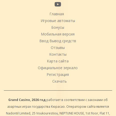
Главная
Игровые автоматы
Бонусы
Мобильная версия
Ввод Вывод средств
Отзывы
Контакты
Карта сайта
Официальное зеркало
Регистрация
Скачать
Grand Casino, 2026 год
работает в соответствии с законами об
азартных играх государства Кюрасао. Оператором сайта является
Nadontil Limited, 25 Voukourestiou, NEPTUNE HOUSE, 1st floor, Flat 11,