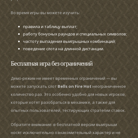
Во время игры вы можете изучить:
правила и таблицу выплат;
работу бонусных раундов и специальных символов;
частоту выпадения выигрышных комбинаций;
поведение слота на длинной дистанции.
Бесплатная игра без ограничений
Демо-режим не имеет временных ограничений — вы
можете запускать слот
Bells on Fire Hot
неограниченное
количество раз. Это особенно удобно для новых игроков,
которые хотят разобраться в механике, а также для
опытных пользователей, тестирующих стратегии ставок.
Обратите внимание: в бесплатной версии выигрыши
носят исключительно ознакомительный характер и не