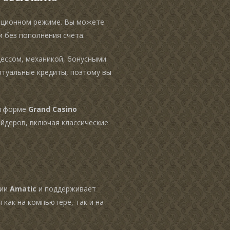
ационном режиме. Вы можете
и без пополнения счёта.
ессом, механикой, бонусными
ртуальные кредиты, поэтому вы
атформе
Grand Casino
йдеров, включая классические
дии
Amatic
и поддерживает
 как на компьютере, так и на