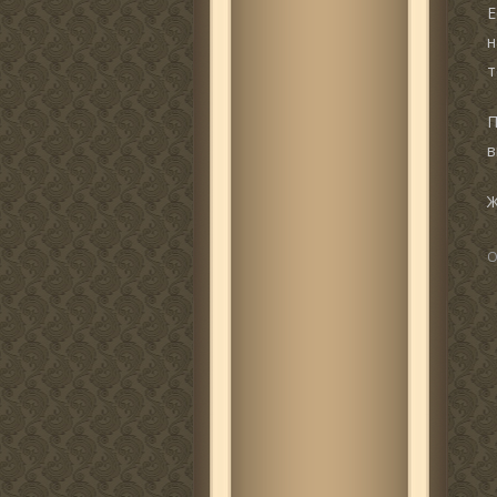
Е
н
т
П
в
Ж
О