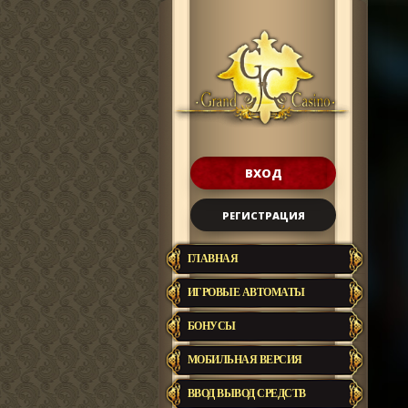
ВХОД
РЕГИСТРАЦИЯ
ГЛАВНАЯ
ИГРОВЫЕ АВТОМАТЫ
БОНУСЫ
МОБИЛЬНАЯ ВЕРСИЯ
ВВОД ВЫВОД СРЕДСТВ