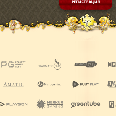
РЕГИСТРАЦИЯ