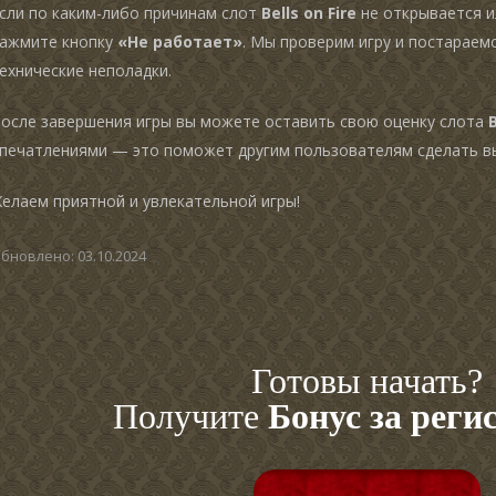
сли по каким-либо причинам слот
Bells on Fire
не открывается и
ажмите кнопку
«Не работает»
. Мы проверим игру и постараем
ехнические неполадки.
осле завершения игры вы можете оставить свою оценку слота
B
печатлениями — это поможет другим пользователям сделать в
елаем приятной и увлекательной игры!
бновлено:
03.10.2024
Готовы начать?
Получите
Бонус за рег