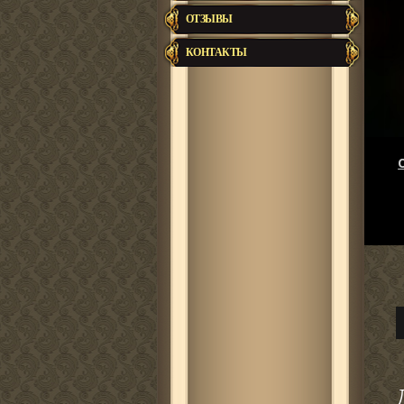
ОТЗЫВЫ
КОНТАКТЫ