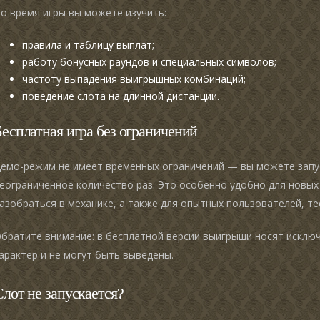
о время игры вы можете изучить:
правила и таблицу выплат;
работу бонусных раундов и специальных символов;
частоту выпадения выигрышных комбинаций;
поведение слота на длинной дистанции.
Бесплатная игра без ограничений
емо-режим не имеет временных ограничений — вы можете запу
еограниченное количество раз. Это особенно удобно для новых
азобраться в механике, а также для опытных пользователей, те
братите внимание: в бесплатной версии выигрыши носят искл
арактер и не могут быть выведены.
Слот не запускается?