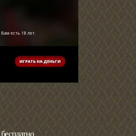
Вам есть 18 лет.
ИГРАТЬ НА ДЕНЬГИ
ь бесплатно