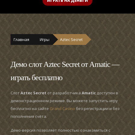
ИГРАТЬ НА ДЕНЬГИ
Главная
Игры
Aztec Secret
Демо слот Aztec Secret от Amatic —
играть бесплатно
Слот
Aztec Secret
от разработчика
Amatic
доступен в
демонстрационном режиме. Вы можете запустить игру
бесплатно на сайте
Grand Casino
без регистрации и без
пополнения счёта.
Демо-версия позволяет полностью ознакомиться с