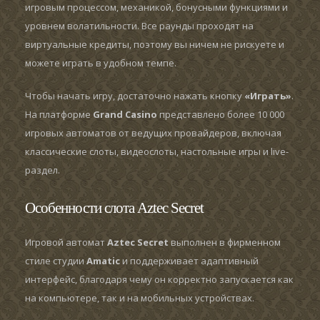
игровым процессом, механикой, бонусными функциями и
уровнем волатильности. Все раунды проходят на
виртуальные кредиты, поэтому вы ничем не рискуете и
можете играть в удобном темпе.
Чтобы начать игру, достаточно нажать кнопку
«Играть»
.
На платформе
Grand Casino
представлено более 10 000
игровых автоматов от ведущих провайдеров, включая
классические слоты, видеослоты, настольные игры и live-
раздел.
Особенности слота Aztec Secret
Игровой автомат
Aztec Secret
выполнен в фирменном
стиле студии
Amatic
и поддерживает адаптивный
интерфейс, благодаря чему он корректно запускается как
на компьютере, так и на мобильных устройствах.