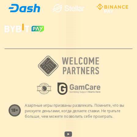
Азартные игры призваны развлекать. Помните, что вы
рискуете деньгами, когда делаете ставки. Не тратьте
больше, чем можете позволить себе проиграть.