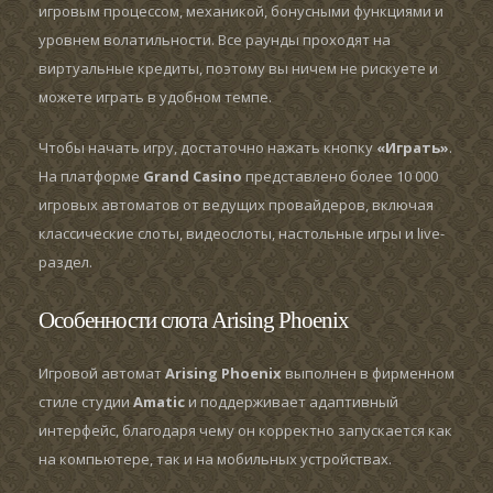
игровым процессом, механикой, бонусными функциями и
уровнем волатильности. Все раунды проходят на
виртуальные кредиты, поэтому вы ничем не рискуете и
можете играть в удобном темпе.
Чтобы начать игру, достаточно нажать кнопку
«Играть»
.
На платформе
Grand Casino
представлено более 10 000
игровых автоматов от ведущих провайдеров, включая
классические слоты, видеослоты, настольные игры и live-
раздел.
Особенности слота Arising Phoenix
Игровой автомат
Arising Phoenix
выполнен в фирменном
стиле студии
Amatic
и поддерживает адаптивный
интерфейс, благодаря чему он корректно запускается как
на компьютере, так и на мобильных устройствах.