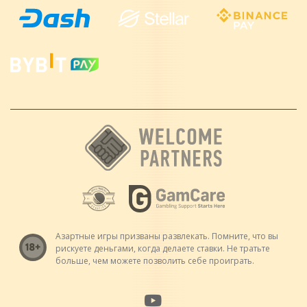
Азартные игры призваны развлекать. Помните, что вы
рискуете деньгами, когда делаете ставки. Не тратьте
больше, чем можете позволить себе проиграть.