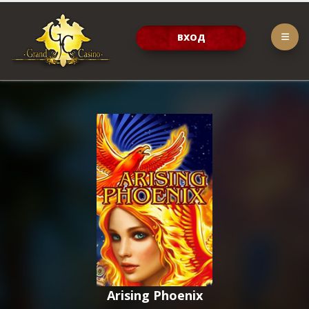
ВХОД
Arising Phoenix