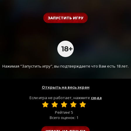
ЗАПУСТИТЬ ИГРУ
Нажимая "Запустить игру", вы подтверждаете что Вам есть 18 лет.
Открыть на весь экран
Если игра не работает, нажмите
сюда
Рейтинг
5
Всего оценок:
1