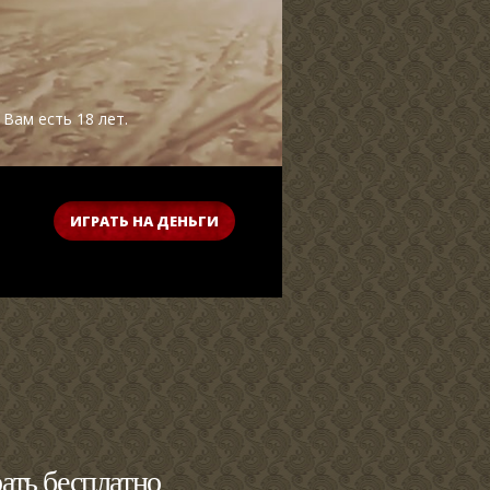
Вам есть 18 лет.
ИГРАТЬ НА ДЕНЬГИ
ать бесплатно