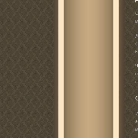
м
Д
ф
н
Ч
п
с
И
а
м