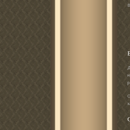
В
Д
н
р
О
х