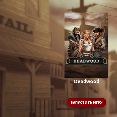
Deadwood
ЗАПУСТИТЬ ИГРУ