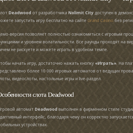
Слот
Deadwood
от разработчика
Nolimit City
доступен в демон
ожете запустить игру бесплатно на сайте
Grand Casino
без реги
емо-версия позволяет полностью ознакомиться с игровым проц
ункциями и уровнем волатильности. Все раунды проходят на ви
ичем не рискуете и можете играть в удобном темпе.
тобы начать игру, достаточно нажать кнопку
«Играть»
. На пл
редставлено более 10 000 игровых автоматов от ведущих прова
лоты, видеослоты, настольные игры и live-раздел.
Особенности слота Deadwood
гровой автомат
Deadwood
выполнен в фирменном стиле студ
даптивный интерфейс, благодаря чему он корректно запускается
обильных устройствах.