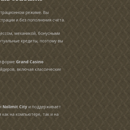
страционном режиме. Вы
страции и без пополнения счёта.
ессом, механикой, бонусными
ртуальные кредиты, поэтому вы
атформе
Grand Casino
йдеров, включая классические
ии
Nolimit City
и поддерживает
 как на компьютере, так и на