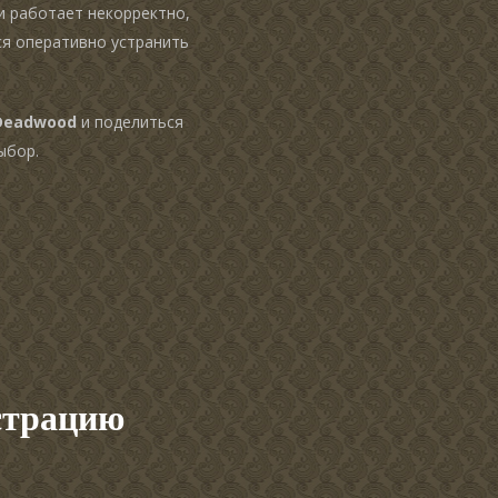
и работает некорректно,
ся оперативно устранить
Deadwood
и поделиться
ыбор.
истрацию