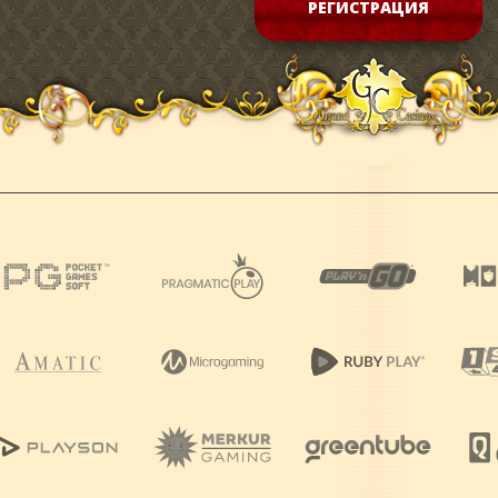
РЕГИСТРАЦИЯ