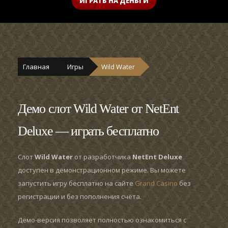
ИГРАТЬ НА ДЕНЬГИ
Главная
Игры
Wild Water
Демо слот Wild Water от NetEnt
Deluxe — играть бесплатно
Слот
Wild Water
от разработчика
NetEnt Deluxe
доступен в демонстрационном режиме. Вы можете
запустить игру бесплатно на сайте
Grand Casino
без
регистрации и без пополнения счёта.
Демо-версия позволяет полностью ознакомиться с