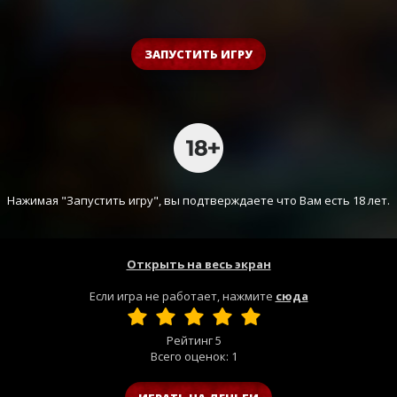
ЗАПУСТИТЬ ИГРУ
Нажимая "Запустить игру", вы подтверждаете что Вам есть 18 лет.
Открыть на весь экран
Если игра не работает, нажмите
сюда
Рейтинг
5
Всего оценок:
1