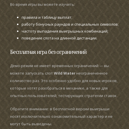
Во время игры вы можете изучить:
правила и таблицу выплат;
работу бонусных раундов и специальных символов;
частоту выпадения выигрышных комбинаций;
поведение слота на длинной дистанции.
Бесплатная игра без ограничений
Демо-режим не имеет временных ограничений — вы
можете запускать слот
Wild Water
неограниченное
количество раз. Это особенно удобно для новых игроков,
которые хотят разобраться в механике, а также для
опытных пользователей, тестирующих стратегии ставок.
Обратите внимание: в бесплатной версии выигрыши
носят исключительно ознакомительный характер и не
могут быть выведены.