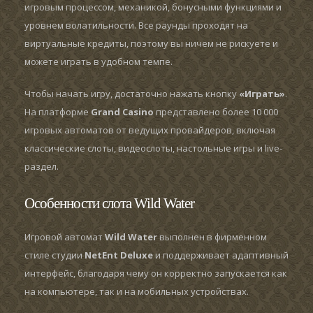
игровым процессом, механикой, бонусными функциями и
уровнем волатильности. Все раунды проходят на
виртуальные кредиты, поэтому вы ничем не рискуете и
можете играть в удобном темпе.
Чтобы начать игру, достаточно нажать кнопку
«Играть»
.
На платформе
Grand Casino
представлено более 10 000
игровых автоматов от ведущих провайдеров, включая
классические слоты, видеослоты, настольные игры и live-
раздел.
Особенности слота Wild Water
Игровой автомат
Wild Water
выполнен в фирменном
стиле студии
NetEnt Deluxe
и поддерживает адаптивный
интерфейс, благодаря чему он корректно запускается как
на компьютере, так и на мобильных устройствах.