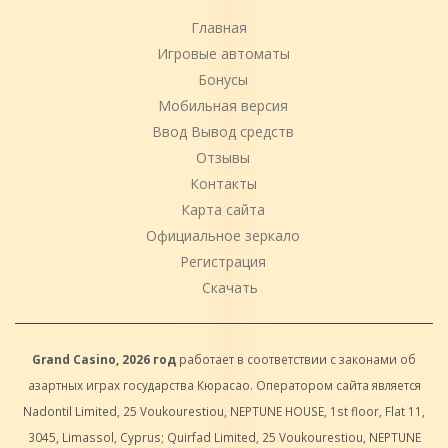
Главная
Игровые автоматы
Бонусы
Мобильная версия
Ввод Вывод средств
Отзывы
Контакты
Карта сайта
Официальное зеркало
Регистрация
Скачать
Grand Casino, 2026 год
работает в соответствии с законами об
азартных играх государства Кюрасао. Оператором сайта является
Nadontil Limited, 25 Voukourestiou, NEPTUNE HOUSE, 1st floor, Flat 11,
3045, Limassol, Cyprus; Quirfad Limited, 25 Voukourestiou, NEPTUNE