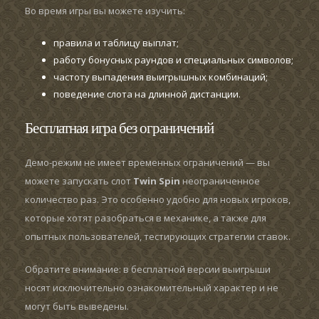
Во время игры вы можете изучить:
правила и таблицу выплат;
работу бонусных раундов и специальных символов;
частоту выпадения выигрышных комбинаций;
поведение слота на длинной дистанции.
Бесплатная игра без ограничений
Демо-режим не имеет временных ограничений — вы
можете запускать слот
Twin Spin
неограниченное
количество раз. Это особенно удобно для новых игроков,
которые хотят разобраться в механике, а также для
опытных пользователей, тестирующих стратегии ставок.
Обратите внимание: в бесплатной версии выигрыши
носят исключительно ознакомительный характер и не
могут быть выведены.