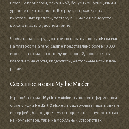
игровым процессом, механикой, бонусными функциями и
уровнем волатильности. Все раунды проходят на
виртуальные кредиты, поэтому вы ничем не рискуете и
можете играть в удобном темпе.
Чтобы начать игру, достаточно нажать кнопку
«Играть»
.
На платформе
Grand Casino
представлено более 10 000
игровых автоматов от ведущих провайдеров, включая
классические слоты, видеослоты, настольные игры и live-
раздел.
Особенности слота Mythic Maiden
Игровой автомат
Mythic Maiden
выполнен в фирменном
стиле студии
NetEnt Deluxe
и поддерживает адаптивный
интерфейс, благодаря чему он корректно запускается как
на компьютере, так и на мобильных устройствах.