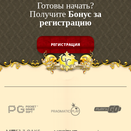
Готовы начать?
Получите
Бонус за
регистрацию
РЕГИСТРАЦИЯ