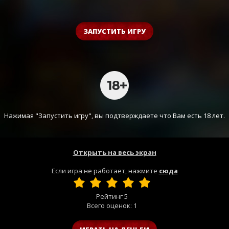
ЗАПУСТИТЬ ИГРУ
Нажимая "Запустить игру", вы подтверждаете что Вам есть 18 лет.
Открыть на весь экран
Если игра не работает, нажмите
сюда
Рейтинг
5
Всего оценок:
1