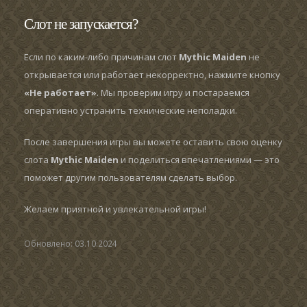
Слот не запускается?
Если по каким-либо причинам слот
Mythic Maiden
не
открывается или работает некорректно, нажмите кнопку
«Не работает»
. Мы проверим игру и постараемся
оперативно устранить технические неполадки.
После завершения игры вы можете оставить свою оценку
слота
Mythic Maiden
и поделиться впечатлениями — это
поможет другим пользователям сделать выбор.
Желаем приятной и увлекательной игры!
Обновлено:
03.10.2024