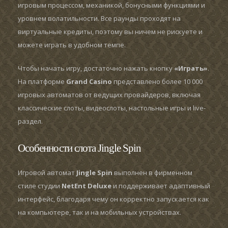
игровым процессом, механикой, бонусными функциями и
уровнем волатильности. Все раунды проходят на
виртуальные кредиты, поэтому вы ничем не рискуете и
можете играть в удобном темпе.
Чтобы начать игру, достаточно нажать кнопку
«Играть»
.
На платформе
Grand Casino
представлено более 10 000
игровых автоматов от ведущих провайдеров, включая
классические слоты, видеослоты, настольные игры и live-
раздел.
Особенности слота Jingle Spin
Игровой автомат
Jingle Spin
выполнен в фирменном
стиле студии
NetEnt Deluxe
и поддерживает адаптивный
интерфейс, благодаря чему он корректно запускается как
на компьютере, так и на мобильных устройствах.