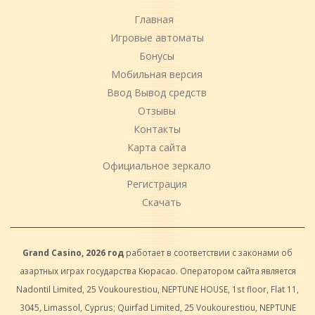
Главная
Игровые автоматы
Бонусы
Мобильная версия
Ввод Вывод средств
Отзывы
Контакты
Карта сайта
Официальное зеркало
Регистрация
Скачать
Grand Casino, 2026 год
работает в соответствии с законами об
азартных играх государства Кюрасао. Оператором сайта является
Nadontil Limited, 25 Voukourestiou, NEPTUNE HOUSE, 1st floor, Flat 11,
3045, Limassol, Cyprus; Quirfad Limited, 25 Voukourestiou, NEPTUNE