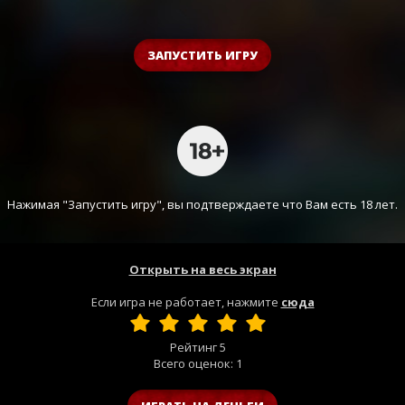
ЗАПУСТИТЬ ИГРУ
Нажимая "Запустить игру", вы подтверждаете что Вам есть 18 лет.
Открыть на весь экран
Если игра не работает, нажмите
сюда
Рейтинг
5
Всего оценок:
1