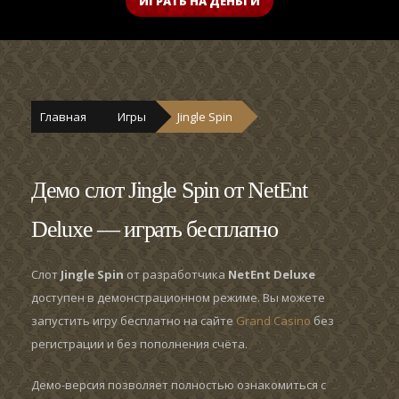
ИГРАТЬ НА ДЕНЬГИ
Главная
Игры
Jingle Spin
Демо слот Jingle Spin от NetEnt
Deluxe — играть бесплатно
Слот
Jingle Spin
от разработчика
NetEnt Deluxe
доступен в демонстрационном режиме. Вы можете
запустить игру бесплатно на сайте
Grand Casino
без
регистрации и без пополнения счёта.
Демо-версия позволяет полностью ознакомиться с