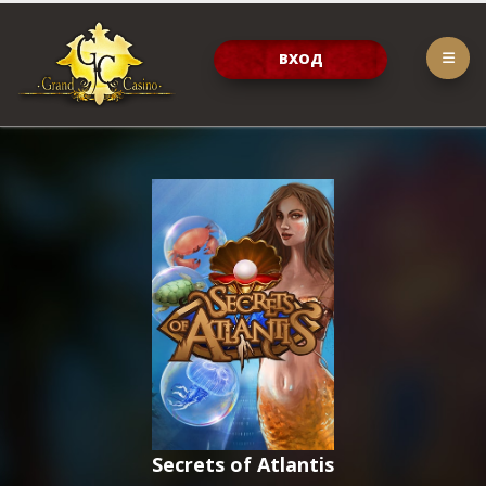
ВХОД
Secrets of Atlantis