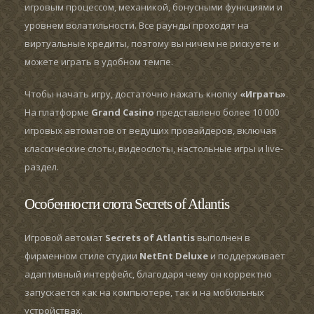
игровым процессом, механикой, бонусными функциями и
уровнем волатильности. Все раунды проходят на
виртуальные кредиты, поэтому вы ничем не рискуете и
можете играть в удобном темпе.
Чтобы начать игру, достаточно нажать кнопку
«Играть»
.
На платформе
Grand Casino
представлено более 10 000
игровых автоматов от ведущих провайдеров, включая
классические слоты, видеослоты, настольные игры и live-
раздел.
Особенности слота Secrets of Atlantis
Игровой автомат
Secrets of Atlantis
выполнен в
фирменном стиле студии
NetEnt Deluxe
и поддерживает
адаптивный интерфейс, благодаря чему он корректно
запускается как на компьютере, так и на мобильных
устройствах.