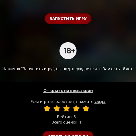
ЗАПУСТИТЬ ИГРУ
Нажимая "Запустить игру", вы подтверждаете что Вам есть 18 лет.
Открыть на весь экран
Если игра не работает, нажмите
сюда
Рейтинг
5
Всего оценок:
1