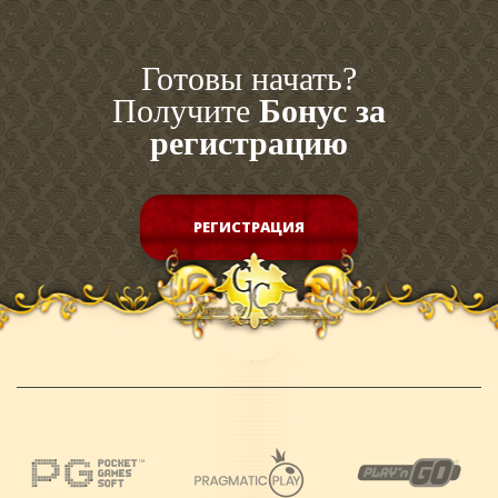
Готовы начать?
Получите
Бонус за
регистрацию
РЕГИСТРАЦИЯ