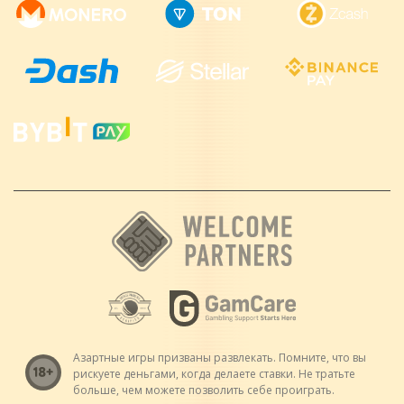
Азартные игры призваны развлекать. Помните, что вы
рискуете деньгами, когда делаете ставки. Не тратьте
больше, чем можете позволить себе проиграть.