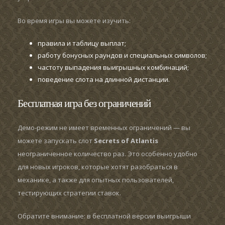
Во время игры вы можете изучить:
правила и таблицу выплат;
работу бонусных раундов и специальных символов;
частоту выпадения выигрышных комбинаций;
поведение слота на длинной дистанции.
Бесплатная игра без ограничений
Демо-режим не имеет временных ограничений — вы
можете запускать слот
Secrets of Atlantis
неограниченное количество раз. Это особенно удобно
для новых игроков, которые хотят разобраться в
механике, а также для опытных пользователей,
тестирующих стратегии ставок.
Обратите внимание: в бесплатной версии выигрыши