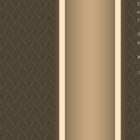
Е
н
т
П
в
Ж
О