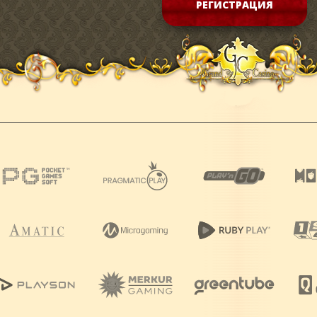
РЕГИСТРАЦИЯ