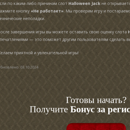
сли по каким-либо причинам слот
Halloween Jack
не открываетс
ажмите кнопку
«Не работает»
. Мы проверим игру и постараем
ехнические неполадки.
осле завершения игры вы можете оставить свою оценку слота
печатлениями — это поможет другим пользователям сделать в
елаем приятной и увлекательной игры!
бновлено:
03.10.2024
Готовы начать?
Получите
Бонус за рег