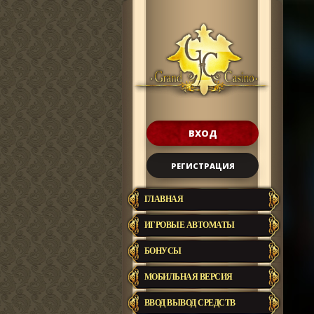
ВХОД
РЕГИСТРАЦИЯ
ГЛАВНАЯ
ИГРОВЫЕ АВТОМАТЫ
БОНУСЫ
МОБИЛЬНАЯ ВЕРСИЯ
ВВОД ВЫВОД СРЕДСТВ