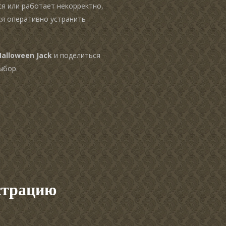
я или работает некорректно,
ся оперативно устранить
Halloween Jack
и поделиться
ыбор.
истрацию