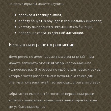
Во время игры вы можете изучить:
правила и таблицу выплат;
работу бонусных раундов и специальных символов;
частоту выпадения выигрышных комбинаций;
поведение слота на длинной дистанции.
Бесплатная игра без ограничений
Демо-режим не имеет временных ограничений — вы
можете запускать слот
Fruit Shop
неограниченное
количество раз. Это особенно удобно для новых игроков,
которые хотят разобраться в механике, а также для
опытных пользователей, тестирующих стратегии ставок.
Обратите внимание: в бесплатной версии выигрыши
носят исключительно ознакомительный характер и не
могут быть выведены.