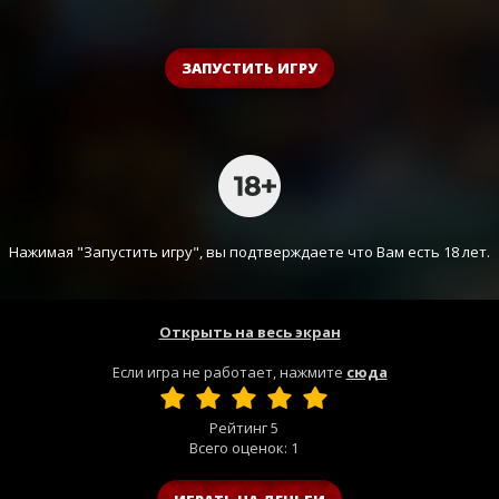
ЗАПУСТИТЬ ИГРУ
Нажимая "Запустить игру", вы подтверждаете что Вам есть 18 лет.
Открыть на весь экран
Если игра не работает, нажмите
сюда
Рейтинг
5
Всего оценок:
1