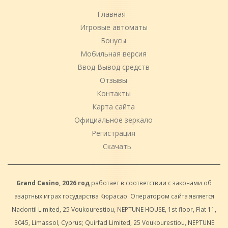
Главная
Игровые автоматы
Бонусы
Мобильная версия
Ввод Вывод средств
Отзывы
Контакты
Карта сайта
Официальное зеркало
Регистрация
Скачать
Grand Casino, 2026 год
работает в соответствии с законами об
азартных играх государства Кюрасао. Оператором сайта является
Nadontil Limited, 25 Voukourestiou, NEPTUNE HOUSE, 1st floor, Flat 11,
3045, Limassol, Cyprus; Quirfad Limited, 25 Voukourestiou, NEPTUNE