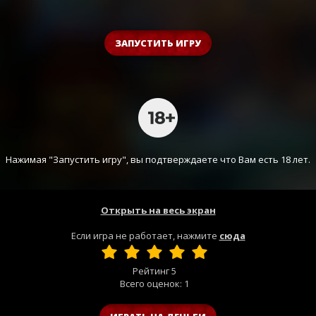
ЗАПУСТИТЬ ИГРУ
Нажимая "Запустить игру", вы подтверждаете что Вам есть 18 лет.
Открыть на весь экран
Если игра не работает, нажмите
сюда
Рейтинг
5
Всего оценок:
1