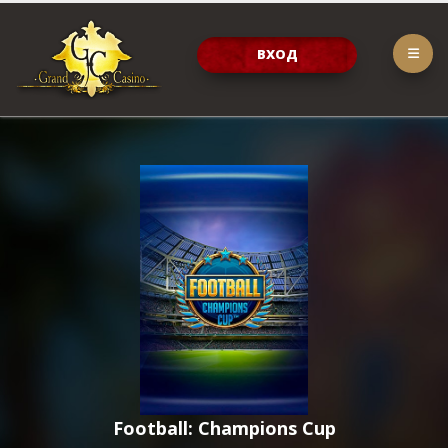
ВХОД
Football: Champions Cup