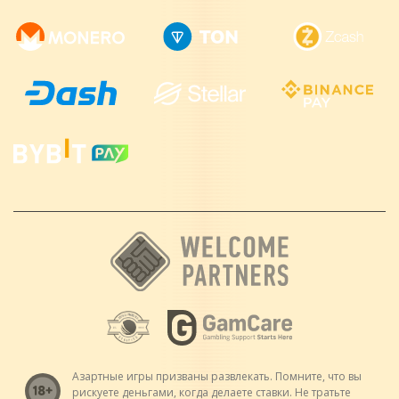
Азартные игры призваны развлекать. Помните, что вы
рискуете деньгами, когда делаете ставки. Не тратьте