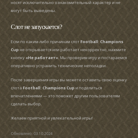
носят исключительно ознакомительный характер и не
могут быть выведены.
Слот не запускается?
Если по каким-либо причинам слот
Football: Champions
Cup
не открывается или работает некорректно, нажмите
кнопку
«Не работает»
. Мы проверим игру и постараемся
оперативно устранить технические неполадки.
После завершения игры вы можете оставить свою оценку
слота
Football: Champions Cup
и поделиться
впечатлениями — это поможет другим пользователям
сделать выбор.
Желаем приятной и увлекательной игры!
Обновлено:
03.10.2024