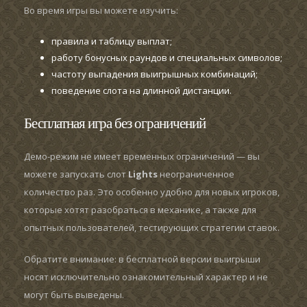
Во время игры вы можете изучить:
правила и таблицу выплат;
работу бонусных раундов и специальных символов;
частоту выпадения выигрышных комбинаций;
поведение слота на длинной дистанции.
Бесплатная игра без ограничений
Демо-режим не имеет временных ограничений — вы
можете запускать слот
Lights
неограниченное
количество раз. Это особенно удобно для новых игроков,
которые хотят разобраться в механике, а также для
опытных пользователей, тестирующих стратегии ставок.
Обратите внимание: в бесплатной версии выигрыши
носят исключительно ознакомительный характер и не
могут быть выведены.