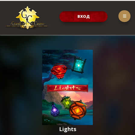
ВХОД
Lights