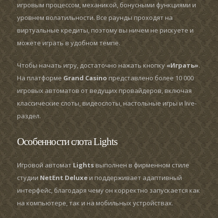
игровым процессом, механикой, бонусными функциями и
уровнем волатильности. Все раунды проходят на
виртуальные кредиты, поэтому вы ничем не рискуете и
можете играть в удобном темпе.
Чтобы начать игру, достаточно нажать кнопку
«Играть»
.
На платформе
Grand Casino
представлено более 10 000
игровых автоматов от ведущих провайдеров, включая
классические слоты, видеослоты, настольные игры и live-
раздел.
Особенности слота Lights
Игровой автомат
Lights
выполнен в фирменном стиле
студии
NetEnt Deluxe
и поддерживает адаптивный
интерфейс, благодаря чему он корректно запускается как
на компьютере, так и на мобильных устройствах.