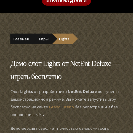
ИГРАТЬ НА ДЕНЬГИ
Главная
Игры
Lights
Демо слот Lights от NetEnt Deluxe —
играть бесплатно
Слот
Lights
от разработчика
NetEnt Deluxe
доступен в
демонстрационном режиме. Вы можете запустить игру
бесплатно на сайте
Grand Casino
без регистрации и без
пополнения счёта.
Демо-версия позволяет полностью ознакомиться с