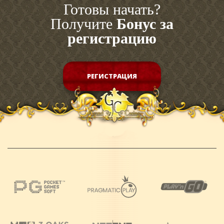
Готовы начать?
Получите
Бонус за
регистрацию
РЕГИСТРАЦИЯ