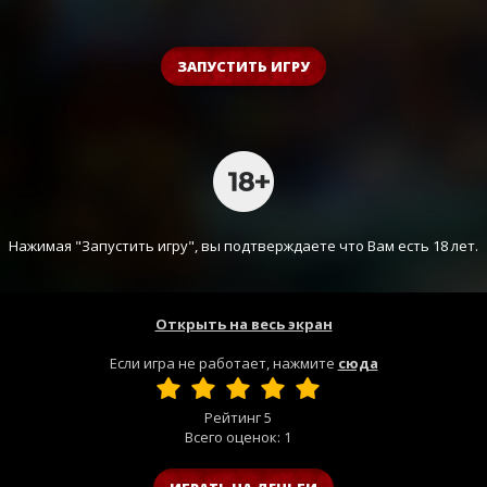
ЗАПУСТИТЬ ИГРУ
Нажимая "Запустить игру", вы подтверждаете что Вам есть 18 лет.
Открыть на весь экран
Если игра не работает, нажмите
сюда
Рейтинг
5
Всего оценок:
1