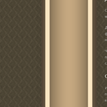
м
Д
ф
н
Ч
п
с
О
И
п
к