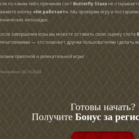
сли по каким-либо причинам слот
Butterfly Staxx
не открываетс
ажмите кнопку
«Не работает»
. Мы проверим игру и постараем
ехнические неполадки.
осле завершения игры вы можете оставить свою оценку слота
печатлениями — это поможет другим пользователям сделать в
елаем приятной и увлекательной игры!
бновлено:
03.10.2024
Готовы начать?
Получите
Бонус за рег