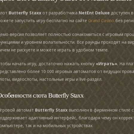
Слот
Butterfly Staxx
от разработчика
NetEnt Deluxe
доступен в
ожете запустить игру бесплатно на сайте
Grand Casino
без реги
емо-версия позволяет полностью ознакомиться с игровым проц
ункциями и уровнем волатильности. Все раунды проходят на ви
ичем не рискуете и можете играть в удобном темпе.
тобы начать игру, достаточно нажать кнопку
«Играть»
. На пл
редставлено более 10 000 игровых автоматов от ведущих прова
лоты, видеослоты, настольные игры и live-раздел.
собенности слота Butterfly Staxx
гровой автомат
Butterfly Staxx
выполнен в фирменном стиле 
оддерживает адаптивный интерфейс, благодаря чему он коррект
омпьютере, так и на мобильных устройствах.