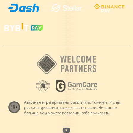
Азартные игры призваны развлекать. Помните, что вы
рискуете деньгами, когда делаете ставки. Не тратьте
больше, чем можете позволить себе проиграть.