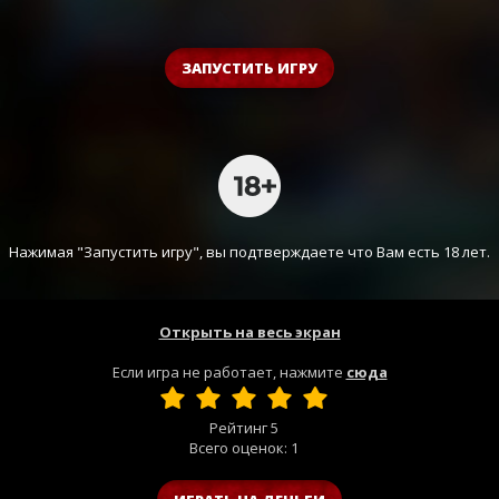
ЗАПУСТИТЬ ИГРУ
Нажимая "Запустить игру", вы подтверждаете что Вам есть 18 лет.
Открыть на весь экран
Если игра не работает, нажмите
сюда
Рейтинг
5
Всего оценок:
1