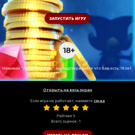
ЗАПУСТИТЬ ИГРУ
Нажимая "Запустить игру", вы подтверждаете что Вам есть 18 лет.
Открыть на весь экран
Если игра не работает, нажмите
сюда
Рейтинг
5
Всего оценок:
1