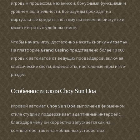
игровым процессом, механикой, бонусными функциями и
уровнем волатильности. Все раунды проходят на
виртуальные кредиты, поэтому вы ничем не рискуете и
можете играть в удобном темпе.
Чтобы начать игру, достаточно нажать кнопку
«Играть»
.
На платформе
Grand Casino
представлено более 10 000
игровых автоматов от ведущих провайдеров, включая
классические слоты, видеослоты, настольные игры и live-
раздел.
Особенности слота Choy Sun Doa
Игровой автомат
Choy Sun Doa
выполнен в фирменном
стиле студии
и поддерживает адаптивный интерфейс,
благодаря чему он корректно запускается как на
компьютере, так и на мобильных устройствах.