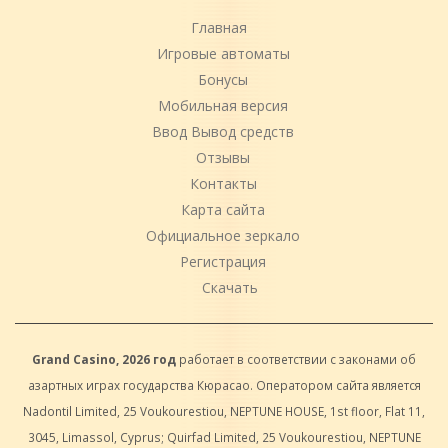
Главная
Игровые автоматы
Бонусы
Мобильная версия
Ввод Вывод средств
Отзывы
Контакты
Карта сайта
Официальное зеркало
Регистрация
Скачать
Grand Casino, 2026 год
работает в соответствии с законами об
азартных играх государства Кюрасао. Оператором сайта является
Nadontil Limited, 25 Voukourestiou, NEPTUNE HOUSE, 1st floor, Flat 11,
3045, Limassol, Cyprus; Quirfad Limited, 25 Voukourestiou, NEPTUNE