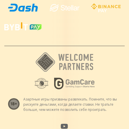
Азартные игры призваны развлекать. Помните, что вы
рискуете деньгами, когда делаете ставки. Не тратьте
больше, чем можете позволить себе проиграть.