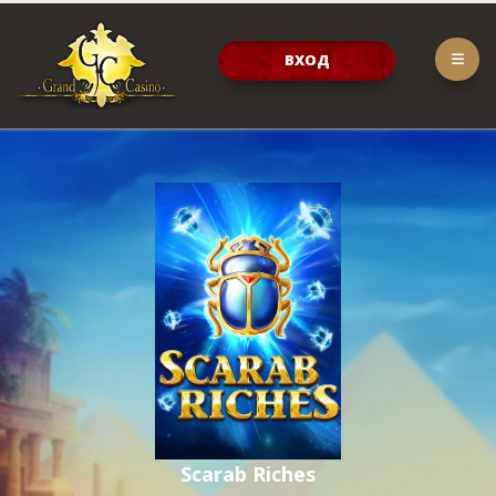
ВХОД
Scarab Riches