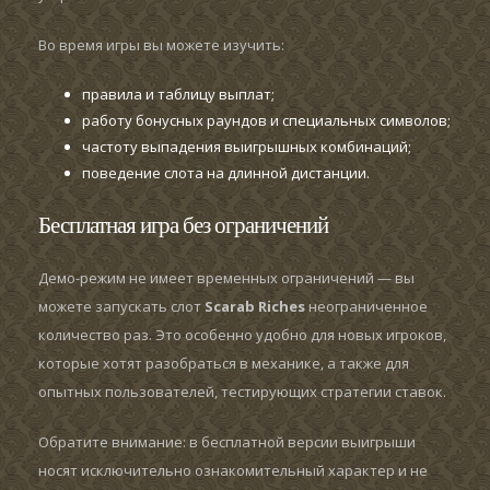
Во время игры вы можете изучить:
правила и таблицу выплат;
работу бонусных раундов и специальных символов;
частоту выпадения выигрышных комбинаций;
поведение слота на длинной дистанции.
Бесплатная игра без ограничений
Демо-режим не имеет временных ограничений — вы
можете запускать слот
Scarab Riches
неограниченное
количество раз. Это особенно удобно для новых игроков,
которые хотят разобраться в механике, а также для
опытных пользователей, тестирующих стратегии ставок.
Обратите внимание: в бесплатной версии выигрыши
носят исключительно ознакомительный характер и не