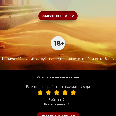
ЗАПУСТИТЬ ИГРУ
Нажимая "Запустить игру", вы подтверждаете что Вам есть 18 лет.
Открыть на весь экран
Если игра не работает, нажмите
сюда
Рейтинг
5
Всего оценок:
1