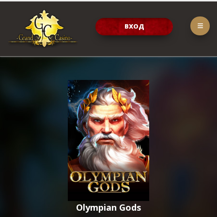
ВХОД
Olympian Gods