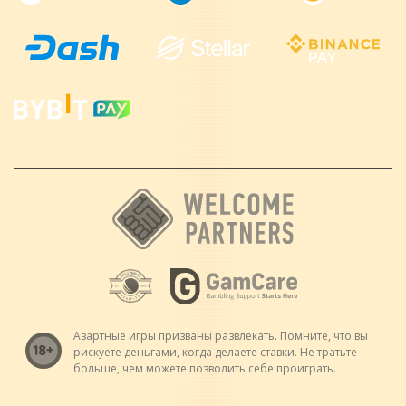
Азартные игры призваны развлекать. Помните, что вы
рискуете деньгами, когда делаете ставки. Не тратьте
больше, чем можете позволить себе проиграть.