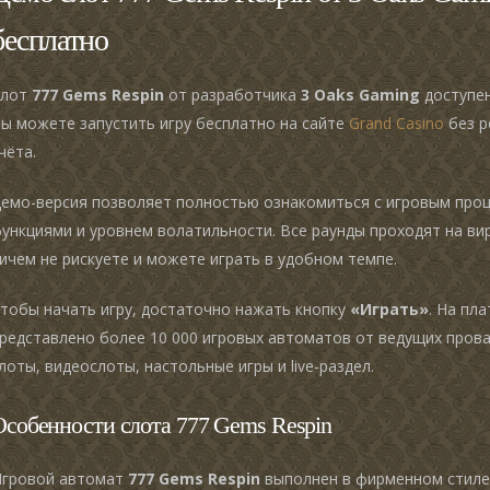
бесплатно
Слот
777 Gems Respin
от разработчика
3 Oaks Gaming
доступен
ы можете запустить игру бесплатно на сайте
Grand Casino
без р
чёта.
емо-версия позволяет полностью ознакомиться с игровым проц
ункциями и уровнем волатильности. Все раунды проходят на ви
ичем не рискуете и можете играть в удобном темпе.
тобы начать игру, достаточно нажать кнопку
«Играть»
. На пл
редставлено более 10 000 игровых автоматов от ведущих прова
лоты, видеослоты, настольные игры и live-раздел.
Особенности слота 777 Gems Respin
гровой автомат
777 Gems Respin
выполнен в фирменном стиле