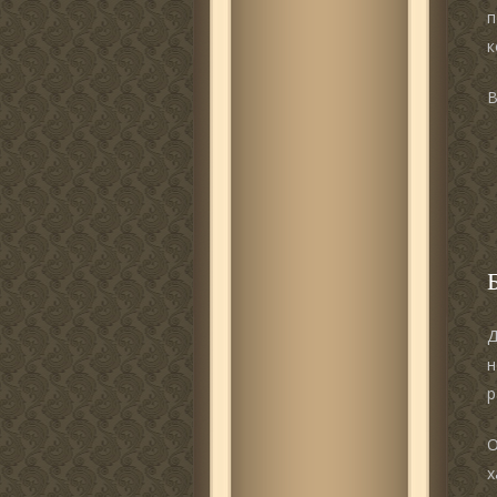
п
к
В
Д
н
р
О
х