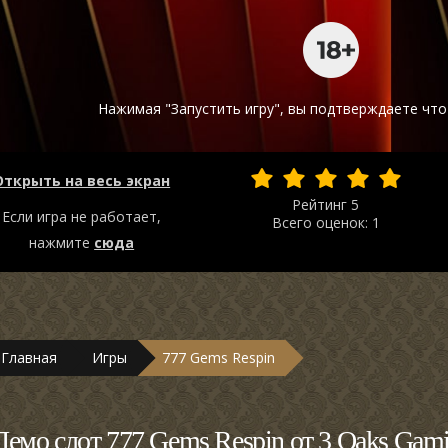
Нажимая "Запустить игру", вы подтверждаете что 
Открыть на весь экран
Рейтинг
5
Если игра не работает,
Всего оценок:
1
нажмите
сюда
Главная
Игры
777 Gems Respin
Демо слот 777 Gems Respin от 3 Oaks Gam