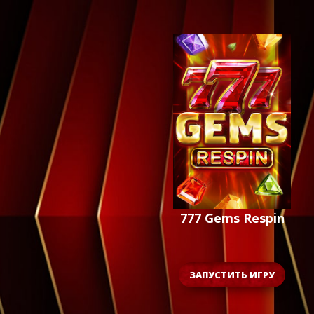
777 Gems Respin
ЗАПУСТИТЬ ИГРУ