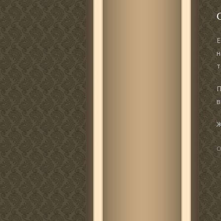
Е
н
т
П
в
Ж
О