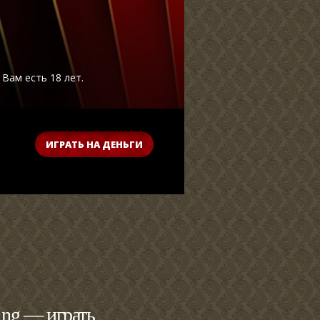
Вам есть 18 лет.
ИГРАТЬ НА ДЕНЬГИ
ing — играть