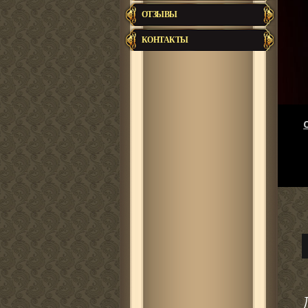
ОТЗЫВЫ
КОНТАКТЫ